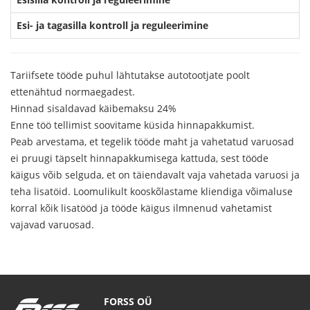
Esi- ja tagasilla kontroll ja reguleerimine
Tariifsete tööde puhul lähtutakse autotootjate poolt
ettenähtud normaegadest.
Hinnad sisaldavad käibemaksu 24%
Enne töö tellimist soovitame küsida hinnapakkumist.
Peab arvestama, et tegelik tööde maht ja vahetatud varuosad
ei pruugi täpselt hinnapakkumisega kattuda, sest tööde
käigus võib selguda, et on täiendavalt vaja vahetada varuosi ja
teha lisatöid. Loomulikult kooskõlastame kliendiga võimaluse
korral kõik lisatööd ja tööde käigus ilmnenud vahetamist
vajavad varuosad.
FORSS OÜ