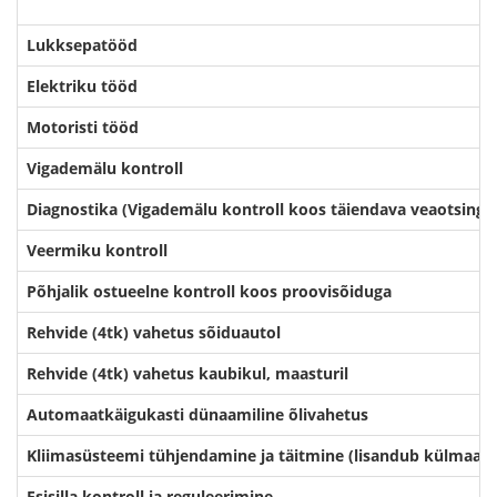
Lukksepatööd
Elektriku tööd
Motoristi tööd
Vigademälu kontroll
Diagnostika (Vigademälu kontroll koos täiendava veaotsingu
Veermiku kontroll
Põhjalik ostueelne kontroll koos proovisõiduga
Rehvide (4tk) vahetus sõiduautol
Rehvide (4tk) vahetus kaubikul, maasturil
Automaatkäigukasti dünaamiline õlivahetus
Kliimasüsteemi tühjendamine ja täitmine (lisandub külmaain
Esisilla kontroll ja reguleerimine